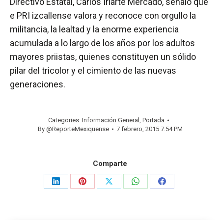
Directivo Estatal, Carlos Iriarte Mercado, señaló que
e PRI izcallense valora y reconoce con orgullo la
militancia, la lealtad y la enorme experiencia
acumulada a lo largo de los años por los adultos
mayores priistas, quienes constituyen un sólido
pilar del tricolor y el cimiento de las nuevas
generaciones.
Categories:
Información General
,
Portada
By
@ReporteMexiquense
7 febrero, 2015 7:54 PM
Comparte
Share
Share
Share
Share
Share
on
on
on
on
on
LinkedIn
Pinterest
X
WhatsApp
Facebook