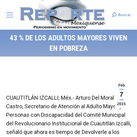
Buscar
Search:
43 % DE LOS ADULTOS MAYORES VIVEN
EN POBREZA
Feb
7
CUAUTITLÁN IZCALLI; Méx.- Arturo Del Moral
2015
Castro, Secretario de Atención al Adulto Mayor y
Personas con Discapacidad del Comité Municipal
del Revolucionario Institucional de Cuautitlán Izcalli,
señaló que ahora es tiempo de Devolverle a los