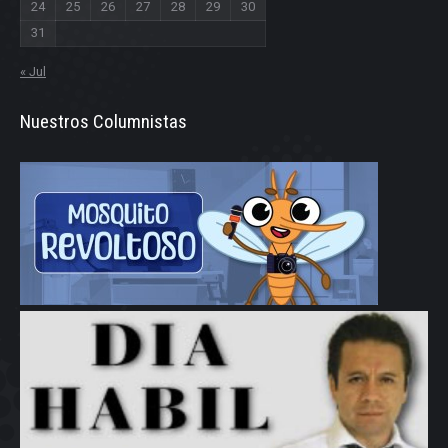
24
25
26
27
28
29
30
31
« Jul
Nuestros Columnistas