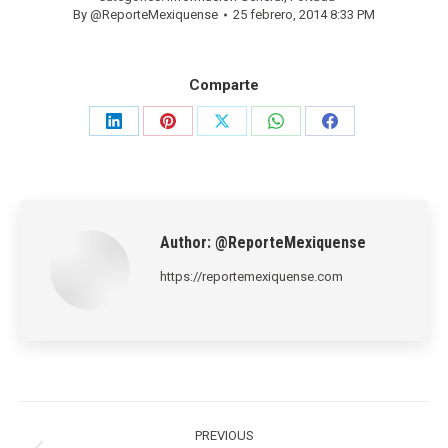
By
@ReporteMexiquense
25 febrero, 2014 8:33 PM
Comparte
Share
Share
Share
Share
Share
on
on
on
on
on
LinkedIn
Pinterest
X
WhatsApp
Facebook
Author:
@ReporteMexiquense
https://reportemexiquense.com
Post
navigation
PREVIOUS