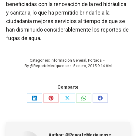
beneficiadas con la renovación de la red hidráulica
y sanitaria, lo que ha permitido brindarle a la
ciudadanía mejores servicios al tiempo de que se
han disminuido considerablemente los reportes de
fugas de agua.
Categories:
Información General
,
Portada
By
@ReporteMexiquense
5 enero, 2015 9:14 AM
Comparte
Share
Share
Share
Share
Share
on
on
on
on
on
LinkedIn
Pinterest
X
WhatsApp
Facebook
Author:
@ReporteMexiquense