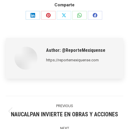
Comparte
Share
Share
Share
Share
Share
on
on
on
on
on
LinkedIn
Pinterest
X
WhatsApp
Facebook
Author:
@ReporteMexiquense
https://reportemexiquense.com
Post
navigation
PREVIOUS
NAUCALPAN INVIERTE EN OBRAS Y ACCIONES
Previous
post:
NEXT