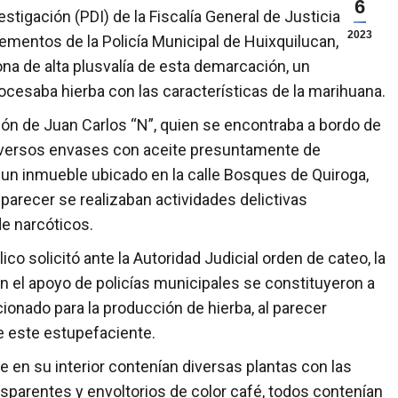
6
tigación (PDI) de la Fiscalía General de Justicia del
2023
mentos de la Policía Municipal de Huixquilucan,
a de alta plusvalía de esta demarcación, un
cesaba hierba con las características de la marihuana.
ión de Juan Carlos “N”, quien se encontraba a bordo de
diversos envases con aceite presuntamente de
n un inmueble ubicado en la calle Bosques de Quiroga,
 parecer se realizaban actividades delictivas
e narcóticos.
ico solicitó ante la Autoridad Judicial orden de cateo, la
on el apoyo de policías municipales se constituyeron a
onado para la producción de hierba, al parecer
e este estupefaciente.
e en su interior contenían diversas plantas con las
nsparentes y envoltorios de color café, todos contenían