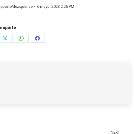
eporteMexiquense
6 mayo, 2023 2:26 PM
omparte
e
Share
Share
Share
on
on
on
rest
X
WhatsApp
Facebook
NEXT