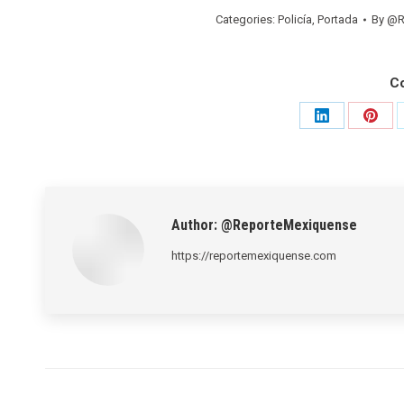
Categories:
Policía
,
Portada
By
@R
C
Share
Shar
on
on
LinkedIn
Pinte
Author:
@ReporteMexiquense
https://reportemexiquense.com
Post