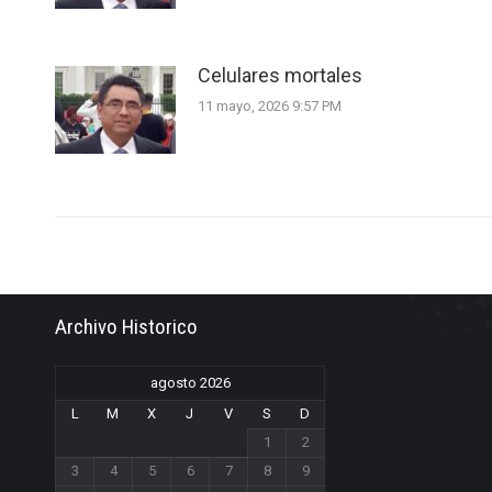
Celulares mortales
11 mayo, 2026 9:57 PM
Archivo Historico
agosto 2026
L
M
X
J
V
S
D
1
2
3
4
5
6
7
8
9