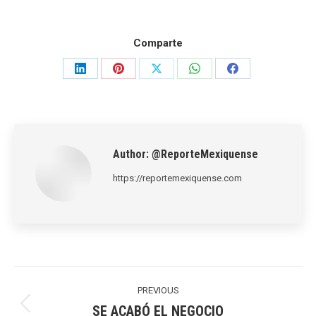
Comparte
Share
Share
Share
Share
Share
on
on
on
on
on
LinkedIn
Pinterest
X
WhatsApp
Facebook
Author:
@ReporteMexiquense
https://reportemexiquense.com
Post
navigation
PREVIOUS
SE ACABÓ EL NEGOCIO
Previous