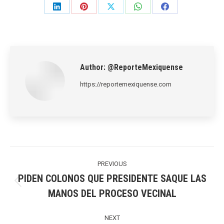
Share
Share
Share
Share
Share
on
on
on
on
on
LinkedIn
Pinterest
X
WhatsApp
Facebook
Author:
@ReporteMexiquense
https://reportemexiquense.com
Post
navigation
PREVIOUS
PIDEN COLONOS QUE PRESIDENTE SAQUE LAS
Previous
MANOS DEL PROCESO VECINAL
post:
NEXT