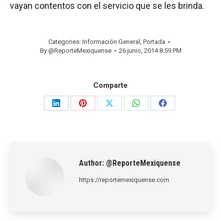
vayan contentos con el servicio que se les brinda.
Categories:
Información General
,
Portada
By
@ReporteMexiquense
26 junio, 2014 8:59 PM
Comparte
Share
Share
Share
Share
Share
on
on
on
on
on
LinkedIn
Pinterest
X
WhatsApp
Facebook
Author:
@ReporteMexiquense
https://reportemexiquense.com