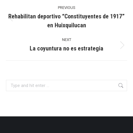
Post
navigation
PREVIOUS
Rehabilitan deportivo “Constituyentes de 1917”
Previous
en Huixquilucan
post:
NEXT
La coyuntura no es estrategia
Next
post:
Search: