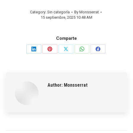
Category: Sin categoría
By
Monsserrat
15 septiembre, 2025 10:48 AM
Comparte
Share
Share
Share
Share
Share
on
on
on
on
on
LinkedIn
Pinterest
X
WhatsApp
Facebook
Author:
Monsserrat