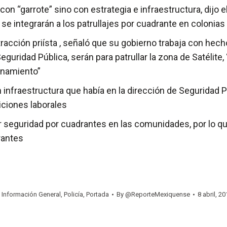
 “garrote” sino con estrategia e infraestructura, dijo e
e integrarán a los patrullajes por cuadrante en colonias 
tracción priísta , señaló que su gobierno trabaja con hecho
eguridad Pública, serán para patrullar la zona de Satélit
onamiento”
infraestructura que había en la dirección de Seguridad Pú
iciones laborales
er seguridad por cuadrantes en las comunidades, por lo q
rantes
:
Información General
,
Policía
,
Portada
By
@ReporteMexiquense
8 abril, 2