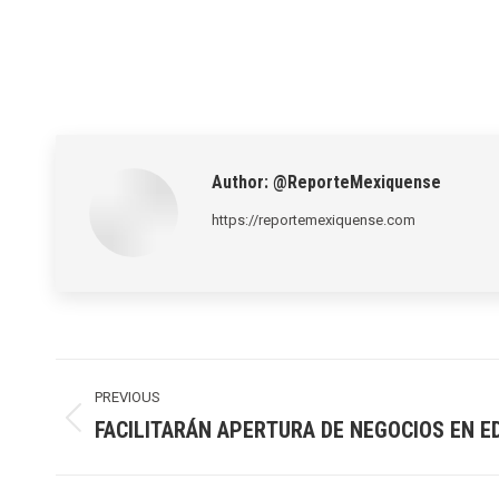
Author:
@ReporteMexiquense
https://reportemexiquense.com
Post
navigation
PREVIOUS
FACILITARÁN APERTURA DE NEGOCIOS EN 
Previous
post: