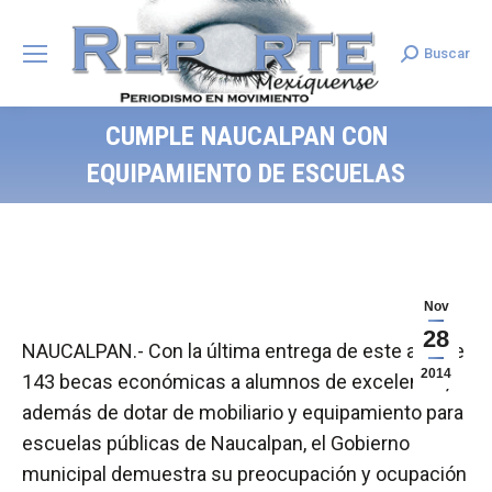
Buscar
Search:
CUMPLE NAUCALPAN CON
EQUIPAMIENTO DE ESCUELAS
Nov
28
NAUCALPAN.- Con la última entrega de este año de
2014
143 becas económicas a alumnos de excelencia,
además de dotar de mobiliario y equipamiento para
escuelas públicas de Naucalpan, el Gobierno
municipal demuestra su preocupación y ocupación