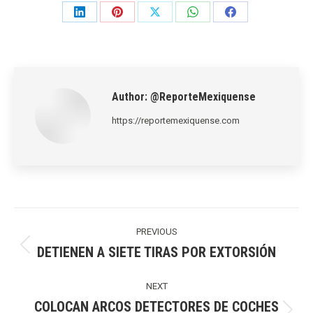
Share
Share
Share
Share
Share
on
on
on
on
on
LinkedIn
Pinterest
X
WhatsApp
Facebook
Author:
@ReporteMexiquense
https://reportemexiquense.com
Post
navigation
PREVIOUS
DETIENEN A SIETE TIRAS POR EXTORSIÓN
Previous
post:
NEXT
COLOCAN ARCOS DETECTORES DE COCHES