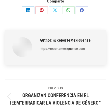
Comparte
Share
Share
Share
Share
Share
on
on
on
on
on
LinkedIn
Pinterest
X
WhatsApp
Facebook
Author:
@ReporteMexiquense
https://reportemexiquense.com
Post
navigation
PREVIOUS
ORGANIZAN CONFERENCIA EN EL
Previous
IEEM“ERRADICAR LA VIOLENCIA DE GÉNERO”
post: