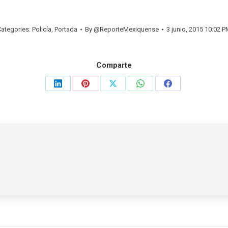
Categories:
Policía
,
Portada
By
@ReporteMexiquense
3 junio, 2015 10:02 
Comparte
Share
Share
Share
Share
Share
on
on
on
on
on
LinkedIn
Pinterest
X
WhatsApp
Facebook