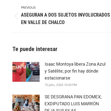
Post
navigation
PREVIOUS
ASEGURAN A DOS SUJETOS INVOLUCRADOS
Previous
EN VALLE DE CHALCO
post:
Te puede interesar
Isaac Montoya libera Zona Azul
y Satélite; por fin hay dónde
estacionarse
10 julio, 2026 10:05 PM
SE DESGRANA PAN EDOMEX;
EXDIPUTADO LUIS MARRÓN
DEJA SUS FILAS