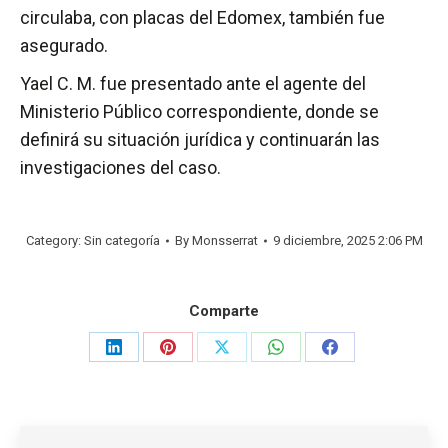
circulaba, con placas del Edomex, también fue
asegurado.
Yael C. M. fue presentado ante el agente del
Ministerio Público correspondiente, donde se
definirá su situación jurídica y continuarán las
investigaciones del caso.
Category: Sin categoría
By
Monsserrat
9 diciembre, 2025 2:06 PM
Comparte
Share
Share
Share
Share
Share
on
on
on
on
on
LinkedIn
Pinterest
X
WhatsApp
Facebook