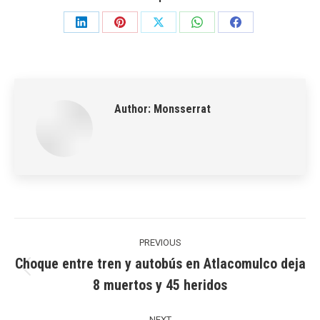
Share
Share
Share
Share
Share
on
on
on
on
on
LinkedIn
Pinterest
X
WhatsApp
Facebook
Author:
Monsserrat
Post
navigation
PREVIOUS
Choque entre tren y autobús en Atlacomulco deja
Previous
8 muertos y 45 heridos
post:
NEXT