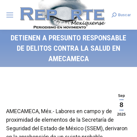
Buscar
Search:
DETIENEN A PRESUNTO RESPONSABLE
DE DELITOS CONTRA LA SALUD EN
AMECAMECA
Sep
8
AMECAMECA, Méx.- Labores en campo y de
2025
proximidad de elementos de la Secretaría de
Seguridad del Estado de México (SSEM), derivaron
en la aprehensión de un sujeto probable