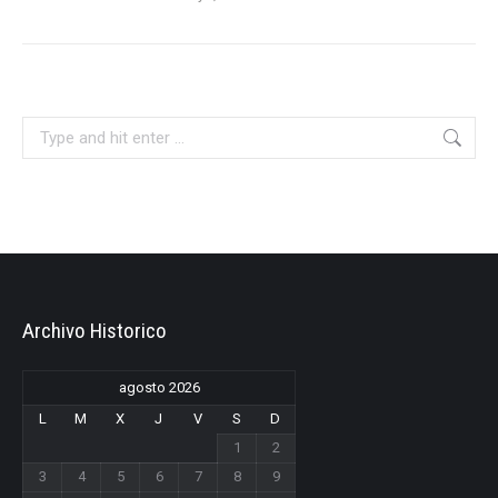
Search:
Archivo Historico
agosto 2026
L
M
X
J
V
S
D
1
2
3
4
5
6
7
8
9