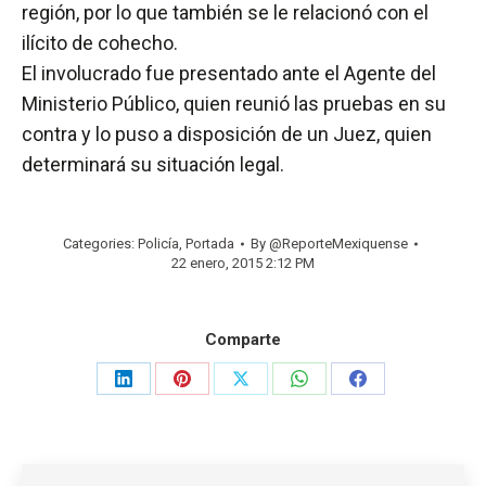
región, por lo que también se le relacionó con el
ilícito de cohecho.
El involucrado fue presentado ante el Agente del
Ministerio Público, quien reunió las pruebas en su
contra y lo puso a disposición de un Juez, quien
determinará su situación legal.
Categories:
Policía
,
Portada
By
@ReporteMexiquense
22 enero, 2015 2:12 PM
Comparte
Share
Share
Share
Share
Share
on
on
on
on
on
LinkedIn
Pinterest
X
WhatsApp
Facebook