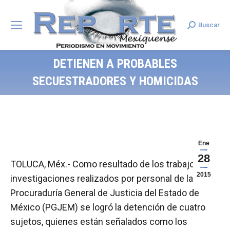
Buscar
Search:
DETIENEN A PROBABLES
SECUESTRADORES Y HOMICIDAS
Ene
28
TOLUCA, Méx.- Como resultado de los trabajos de
2015
investigaciones realizados por personal de la
Procuraduría General de Justicia del Estado de
México (PGJEM) se logró la detención de cuatro
sujetos, quienes están señalados como los