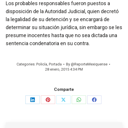
Los probables responsables fueron puestos a
disposición de la Autoridad Judicial, quien decretó
la legalidad de su detención y se encargará de
determinar su situación jurídica, sin embargo se les
presume inocentes hasta que no sea dictada una
sentencia condenatoria en su contra.
Categories:
Policía
,
Portada
By
@ReporteMexiquense
28 enero, 2015 4:34 PM
Comparte
Share
Share
Share
Share
Share
on
on
on
on
on
LinkedIn
Pinterest
X
WhatsApp
Facebook