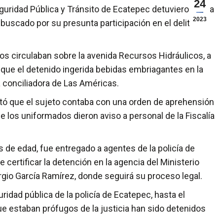
24
uridad Pública y Tránsito de Ecatepec detuvieron en la
2023
buscado por su presunta participación en el delito de
s circulaban sobre la avenida Recursos Hidráulicos, a
n que el detenido ingerida bebidas embriagantes en la
ía conciliadora de Las Américas.
ectó que el sujeto contaba con una orden de aprehensión
ue los uniformados dieron aviso a personal de la Fiscalía
s de edad, fue entregado a agentes de la policía de
e certificar la detención en la agencia del Ministerio
ergio García Ramírez, donde seguirá su proceso legal.
ridad pública de la policía de Ecatepec, hasta el
 estaban prófugos de la justicia han sido detenidos