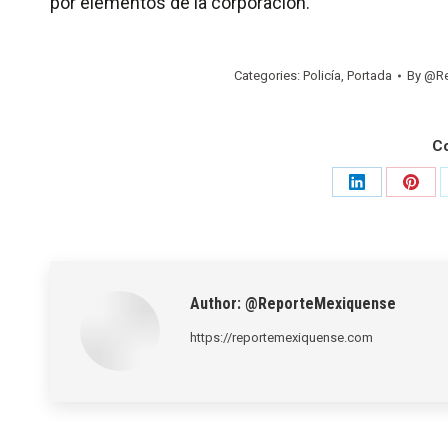
por elementos de la corporación.
Categories:
Policía
,
Portada
By
@Re
C
Share
Shar
on
on
LinkedIn
Pinte
Author:
@ReporteMexiquense
https://reportemexiquense.com