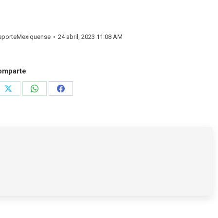
porteMexiquense
24 abril, 2023 11:08 AM
omparte
e
Share
Share
Share
on
on
on
rest
X
WhatsApp
Facebook