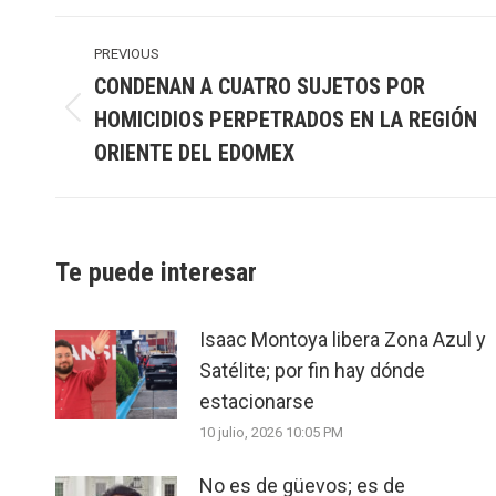
Post
navigation
PREVIOUS
CONDENAN A CUATRO SUJETOS POR
HOMICIDIOS PERPETRADOS EN LA REGIÓN
Previous
post:
ORIENTE DEL EDOMEX
Te puede interesar
Isaac Montoya libera Zona Azul y
Satélite; por fin hay dónde
estacionarse
10 julio, 2026 10:05 PM
No es de güevos; es de