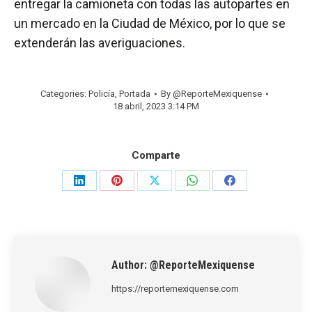
entregar la camioneta con todas las autopartes en
un mercado en la Ciudad de México, por lo que se
extenderán las averiguaciones.
Categories:
Policía
,
Portada
By
@ReporteMexiquense
18 abril, 2023 3:14 PM
Comparte
Share
Share
Share
Share
Share
on
on
on
on
on
LinkedIn
Pinterest
X
WhatsApp
Facebook
Author:
@ReporteMexiquense
https://reportemexiquense.com