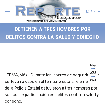
Buscar
Search:
DETIENEN A TRES HOMBRES POR
DELITOS CONTRA LA SALUD Y COHECHO
May
20
LERMA, Méx.- Durante las labores de seguridad que
2023
se llevan a cabo en el territorio estatal, elementos
de la Policía Estatal detuvieron a tres hombres por
su posible participación en delitos contra la salud y
cohecho.