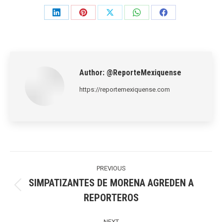
Share
Share
Share
Share
Share
on
on
on
on
on
LinkedIn
Pinterest
X
WhatsApp
Facebook
Author:
@ReporteMexiquense
https://reportemexiquense.com
Post
navigation
PREVIOUS
SIMPATIZANTES DE MORENA AGREDEN A
Previous
REPORTEROS
post:
NEXT