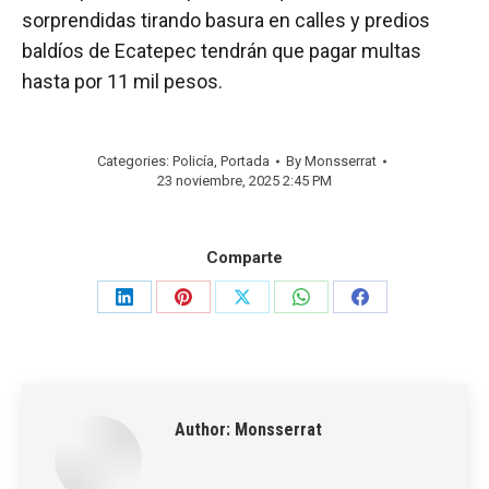
sorprendidas tirando basura en calles y predios
baldíos de Ecatepec tendrán que pagar multas
hasta por 11 mil pesos.
Categories:
Policía
,
Portada
By
Monsserrat
23 noviembre, 2025 2:45 PM
Comparte
Share
Share
Share
Share
Share
on
on
on
on
on
LinkedIn
Pinterest
X
WhatsApp
Facebook
Author:
Monsserrat