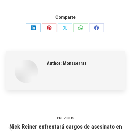
Comparte
Share
Share
Share
Share
Share
on
on
on
on
on
LinkedIn
Pinterest
X
WhatsApp
Facebook
Author:
Monsserrat
Post
navigation
PREVIOUS
Nick Reiner enfrentará cargos de asesinato en