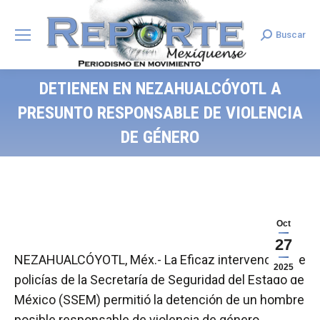
Buscar
Search:
DETIENEN EN NEZAHUALCÓYOTL A
PRESUNTO RESPONSABLE DE VIOLENCIA
DE GÉNERO
Oct
27
NEZAHUALCÓYOTL, Méx.- La Eficaz intervención de
2025
policías de la Secretaría de Seguridad del Estado de
México (SSEM) permitió la detención de un hombre
posible responsable de violencia de género.