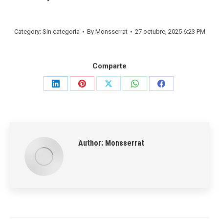
Category: Sin categoría
By
Monsserrat
27 octubre, 2025 6:23 PM
Comparte
Share
Share
Share
Share
Share
on
on
on
on
on
LinkedIn
Pinterest
X
WhatsApp
Facebook
Author:
Monsserrat