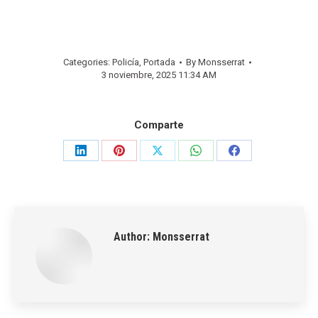
Categories:
Policía
,
Portada
By
Monsserrat
3 noviembre, 2025 11:34 AM
Comparte
Share
Share
Share
Share
Share
on
on
on
on
on
LinkedIn
Pinterest
X
WhatsApp
Facebook
Author:
Monsserrat