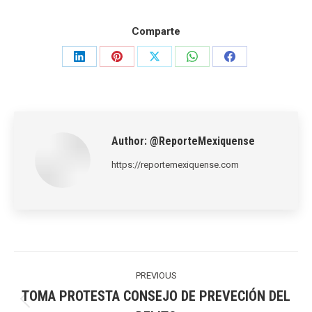
Comparte
Share
Share
Share
Share
Share
on
on
on
on
on
LinkedIn
Pinterest
X
WhatsApp
Facebook
Author:
@ReporteMexiquense
https://reportemexiquense.com
Post
navigation
PREVIOUS
TOMA PROTESTA CONSEJO DE PREVECIÓN DEL
Previous