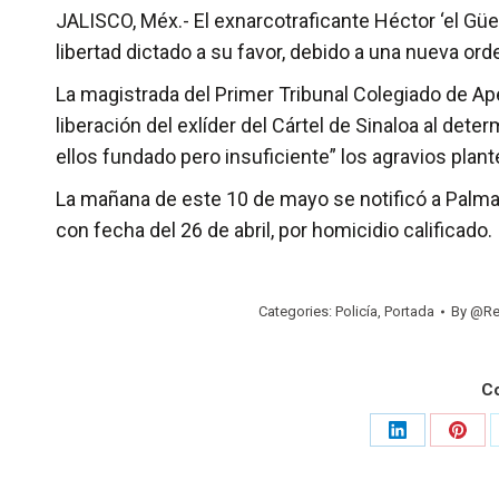
JALISCO, Méx.- El exnarcotraficante Héctor ‘el Güer
libertad dictado a su favor, debido a una nueva or
La magistrada del Primer Tribunal Colegiado de Ape
liberación del exlíder del Cártel de Sinaloa al det
ellos fundado pero insuficiente” los agravios plant
La mañana de este 10 de mayo se notificó a Palma
con fecha del 26 de abril, por homicidio calificado.
Categories:
Policía
,
Portada
By
@Re
C
Share
Shar
on
on