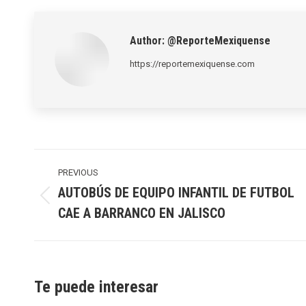
LinkedIn
Pinte
Author:
@ReporteMexiquense
https://reportemexiquense.com
Post
navigation
PREVIOUS
AUTOBÚS DE EQUIPO INFANTIL DE FUTBOL
Previous
CAE A BARRANCO EN JALISCO
post:
Te puede interesar