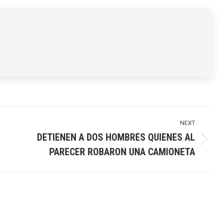
rest
X
WhatsApp
Facebook
NEXT
DETIENEN A DOS HOMBRES QUIENES AL
Next
PARECER ROBARON UNA CAMIONETA
post: