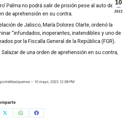
10
o’ Palma no podrá salir de prisión pese al auto de
2023
den de aprehensión en su contra.
lación de Jalisco, María Dolores Olarte, ordenó la
erminar “infundados, inoperantes, inatendibles y uno de
eados por la Fiscalía General de la República (FGR).
 Salazar de una orden de aprehensión en su contra,
porteMexiquense
10 mayo, 2023 12:08 PM
omparte
e
Share
Share
Share
on
on
on