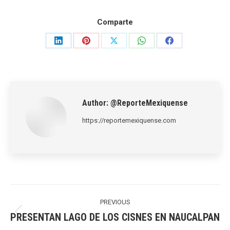
Comparte
Share
Share
Share
Share
Share
on
on
on
on
on
LinkedIn
Pinterest
X
WhatsApp
Facebook
Author:
@ReporteMexiquense
https://reportemexiquense.com
Post
navigation
PREVIOUS
PRESENTAN LAGO DE LOS CISNES EN NAUCALPAN
Previous