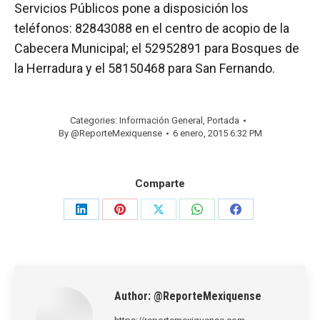
Servicios Públicos pone a disposición los
teléfonos: 82843088 en el centro de acopio de la
Cabecera Municipal; el 52952891 para Bosques de
la Herradura y el 58150468 para San Fernando.
Categories:
Información General
,
Portada
By
@ReporteMexiquense
6 enero, 2015 6:32 PM
Comparte
Share
Share
Share
Share
Share
on
on
on
on
on
LinkedIn
Pinterest
X
WhatsApp
Facebook
Author:
@ReporteMexiquense