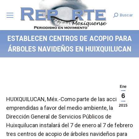
Buscar
Search:
ESTABLECEN CENTROS DE ACOPIO PARA
ÁRBOLES NAVIDEÑOS EN HUIXQUILUCAN
Ene
6
HUIXQUILUCAN, Méx.-Como parte de las acciones
2015
emprendidas a favor del medio ambiente, la
Dirección General de Servicios Públicos de
Huixquilucan instalará del 7 de enero al 7 de febrero
tres centros de acopio de árboles navideños para