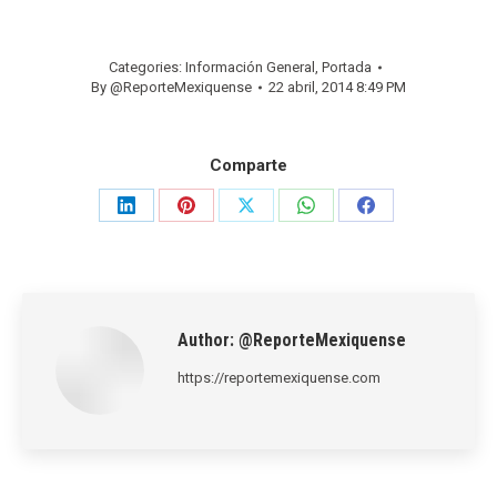
Categories:
Información General
,
Portada
By
@ReporteMexiquense
22 abril, 2014 8:49 PM
Comparte
Share
Share
Share
Share
Share
on
on
on
on
on
LinkedIn
Pinterest
X
WhatsApp
Facebook
Author:
@ReporteMexiquense
https://reportemexiquense.com