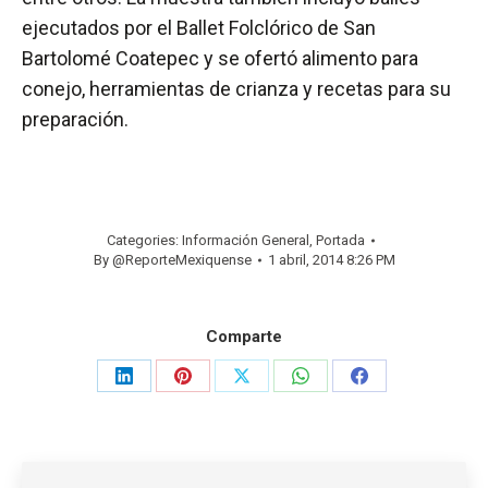
ejecutados por el Ballet Folclórico de San
Bartolomé Coatepec y se ofertó alimento para
conejo, herramientas de crianza y recetas para su
preparación.
Categories:
Información General
,
Portada
By
@ReporteMexiquense
1 abril, 2014 8:26 PM
Comparte
Share
Share
Share
Share
Share
on
on
on
on
on
LinkedIn
Pinterest
X
WhatsApp
Facebook