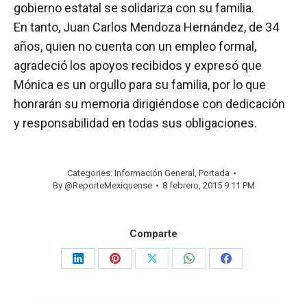
gobierno estatal se solidariza con su familia.
En tanto, Juan Carlos Mendoza Hernández, de 34
años, quien no cuenta con un empleo formal,
agradeció los apoyos recibidos y expresó que
Mónica es un orgullo para su familia, por lo que
honrarán su memoria dirigiéndose con dedicación
y responsabilidad en todas sus obligaciones.
Categories:
Información General
,
Portada
By
@ReporteMexiquense
8 febrero, 2015 9:11 PM
Comparte
Share
Share
Share
Share
Share
on
on
on
on
on