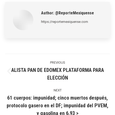
LinkedIn
Pinterest
X
WhatsApp
Facebook
Author:
@ReporteMexiquense
https://reportemexiquense.com
Post
navigation
PREVIOUS
ALISTA PAN DE EDOMEX PLATAFORMA PARA
Previous
ELECCIÓN
post:
NEXT
61 cuerpos: impunidad; cinco muertos después,
protocolo gasero en el DF; impunidad del PVEM,
Next
y gasolina en 6.93 >
post: