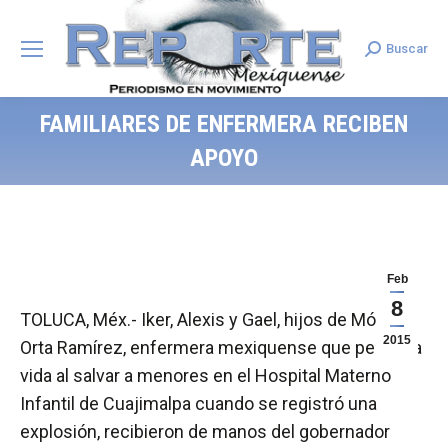
Buscar
Search:
FAMILIARES DE ENFERMERA RECIBEN
APOYO
Feb
8
TOLUCA, Méx.- Iker, Alexis y Gael, hijos de Mónica
2015
Orta Ramírez, enfermera mexiquense que perdió la
vida al salvar a menores en el Hospital Materno
Infantil de Cuajimalpa cuando se registró una
explosión, recibieron de manos del gobernador