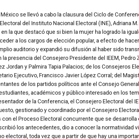
de México se llevó a cabo la clausura del Ciclo de Confer
lectoral del Instituto Nacional Electoral (INE), Adriana M
en la que destacó que si bien la mujer ha logrado la iguald
ceder a los cargos de elección popular, a efecto de hacer
plio auditorio y expandió su difusión al haber sido trans
 la presencia del Consejero Presidente del IEEM, Pedro 
 Jordan y Palmira Tapia Palacios; de los Consejeros Ele
rio Ejecutivo, Francisco Javier López Corral; del Magist
tantes de los partidos políticos ante el Consejo General d
 estudiantes, académicos y público interesado en los te
presentador de la Conferencia, el Consejero Electoral del 
puesto, gestionado y coordinado por el Consejero Elector
con el Proceso Electoral concurrente que se desarrolla e
scribió los antecedentes, dio a conocer la normatividad 
lano electoral, toda vez que a partir de que hay una impor