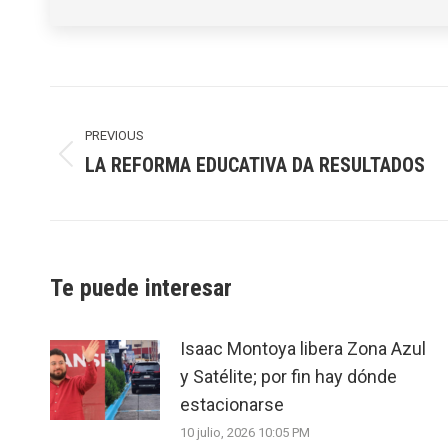
Post
navigation
PREVIOUS
LA REFORMA EDUCATIVA DA RESULTADOS
Previous
post:
Te puede interesar
Isaac Montoya libera Zona Azul
y Satélite; por fin hay dónde
estacionarse
10 julio, 2026 10:05 PM