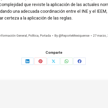
 complejidad que reviste la aplicación de las actuales n
dando una adecuada coordinación entre el INE y el IEEM,
r certeza a la aplicación de las reglas.
Información General
,
Política
,
Portada
By
@ReporteMexiquense
27 marzo, 
Comparte
Share
Share
Share
Share
Share
on
on
on
on
on
LinkedIn
Pinterest
X
WhatsApp
Facebook