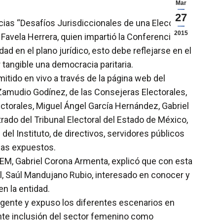
Mar
27
encias “Desafíos Jurisdiccionales de una Elección
2015
. Favela Herrera, quien impartió la Conferencia
ad en el plano jurídico, esto debe reflejarse en el
 tangible una democracia paritaria.
mitido en vivo a través de la página web del
Zamudio Godínez, de las Consejeras Electorales,
ctorales, Miguel Ángel García Hernández, Gabriel
rado del Tribunal Electoral del Estado de México,
el Instituto, de directivos, servidores públicos
mas expuestos.
IEEM, Gabriel Corona Armenta, explicó que con esta
al, Saúl Mandujano Rubio, interesado en conocer y
n la entidad.
vigente y expuso los diferentes escenarios en
tante inclusión del sector femenino como