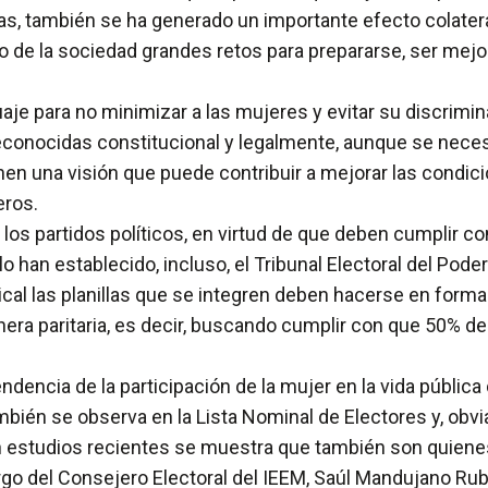
as, también se ha generado un importante efecto colatera
to de la sociedad grandes retos para prepararse, ser mej
e para no minimizar a las mujeres y evitar su discrimin
onocidas constitucional y legalmente, aunque se necesit
nen una visión que puede contribuir a mejorar las condic
eros.
 los partidos políticos, en virtud de que deben cumplir co
 han establecido, incluso, el Tribunal Electoral del Poder 
ical las planillas que se integren deben hacerse en form
anera paritaria, es decir, buscando cumplir con que 50%
ndencia de la participación de la mujer en la vida pública
también se observa en la Lista Nominal de Electores y, obv
 estudios recientes se muestra que también son quienes
go del Consejero Electoral del IEEM, Saúl Mandujano Rubi