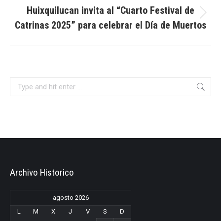
Huixquilucan invita al “Cuarto Festival de
Next
Catrinas 2025” para celebrar el Día de Muertos
post:
Search:
Archivo Historico
agosto 2026
L
M
X
J
V
S
D