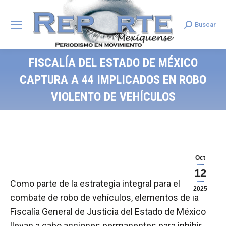
Buscar
Search:
FISCALÍA DEL ESTADO DE MÉXICO
CAPTURA A 44 IMPLICADOS EN ROBO
VIOLENTO DE VEHÍCULOS
Oct
12
Como parte de la estrategia integral para el
2025
combate de robo de vehículos, elementos de la
Fiscalía General de Justicia del Estado de México
llevan a cabo acciones permanentes para inhibir