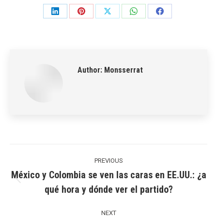
Share
Share
Share
Share
Share
on
on
on
on
on
LinkedIn
Pinterest
X
WhatsApp
Facebook
Author:
Monsserrat
Post
navigation
PREVIOUS
México y Colombia se ven las caras en EE.UU.: ¿a
Previous
qué hora y dónde ver el partido?
post:
NEXT