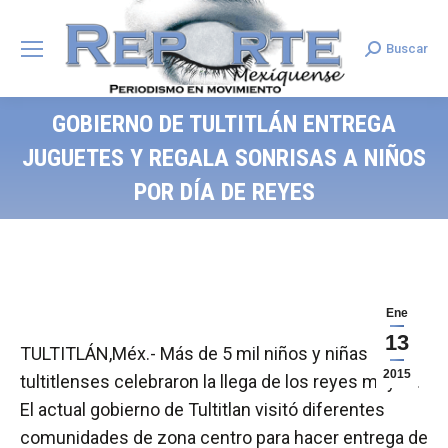
Buscar
Search:
GOBIERNO DE TULTITLÁN ENTREGA
JUGUETES Y REGALA SONRISAS A NIÑOS
POR DÍA DE REYES
Ene
13
TULTITLÁN,Méx.- Más de 5 mil niños y niñas
2015
tultitlenses celebraron la llega de los reyes mayos.
El actual gobierno de Tultitlan visitó diferentes
comunidades de zona centro para hacer entrega de