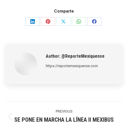
Comparte
Share
Share
Share
Share
Share
on
on
on
on
on
LinkedIn
Pinterest
X
WhatsApp
Facebook
Author:
@ReporteMexiquense
https://reportemexiquense.com
Post
navigation
PREVIOUS
SE PONE EN MARCHA LA LÍNEA II MEXIBUS
Previous
post: