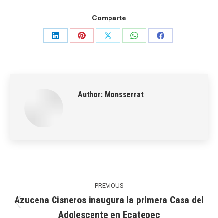
Comparte
Share
Share
Share
Share
Share
on
on
on
on
on
LinkedIn
Pinterest
X
WhatsApp
Facebook
Author:
Monsserrat
Post
navigation
PREVIOUS
Azucena Cisneros inaugura la primera Casa del
Previous
Adolescente en Ecatepec