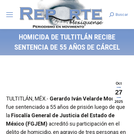
Buscar
Search:
HOMICIDA DE TULTITLÁN RECIBE
SENTENCIA DE 55 AÑOS DE CÁRCEL
Oct
27
TULTITLÁN, MÉX.-
Gerardo Iván Velarde Monreal
2025
fue sentenciado a 55 años de prisión luego de que
la
Fiscalía General de Justicia del Estado de
México (FGJEM)
acreditó su participación en el
delito de homicidio, en agravio de tres personas en