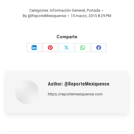
Categories:
Información General
,
Portada
By
@ReporteMexiquense
15 marzo, 2015 8:29 PM
Comparte
Share
Share
Share
Share
Share
on
on
on
on
on
LinkedIn
Pinterest
X
WhatsApp
Facebook
Author:
@ReporteMexiquense
https://reportemexiquense.com