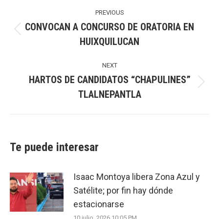
Post
navigation
PREVIOUS
CONVOCAN A CONCURSO DE ORATORIA EN
Previous
HUIXQUILUCAN
post:
NEXT
HARTOS DE CANDIDATOS “CHAPULINES”
Next
TLALNEPANTLA
post:
Te puede interesar
Isaac Montoya libera Zona Azul y
Satélite; por fin hay dónde
estacionarse
10 julio, 2026 10:05 PM