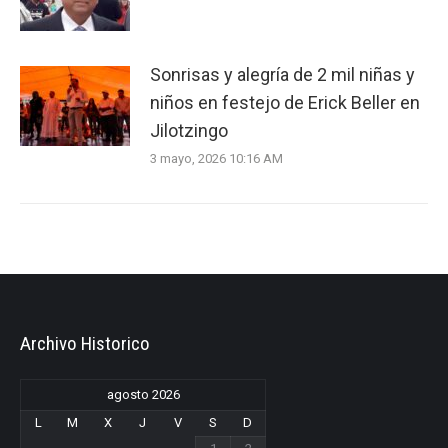
Sonrisas y alegría de 2 mil niñas y
niños en festejo de Erick Beller en
Jilotzingo
3 mayo, 2026 10:16 AM
Archivo Historico
agosto 2026
L
M
X
J
V
S
D