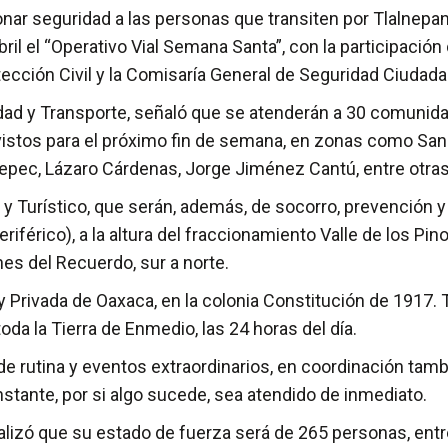
r seguridad a las personas que transiten por Tlalnepant
ril el “Operativo Vial Semana Santa”, con la participació
otección Civil y la Comisaría General de Seguridad Ciudada
idad y Transporte, señaló que se atenderán a 30 comunidad
vistos para el próximo fin de semana, en zonas como San 
epec, Lázaro Cárdenas, Jorge Jiménez Cantú, entre otras
 y Turístico, que serán, además, de socorro, prevención y
érico), a la altura del fraccionamiento Valle de los Pinos
nes del Recuerdo, sur a norte.
 y Privada de Oaxaca, en la colonia Constitución de 1917
oda la Tierra de Enmedio, las 24 horas del día.
e rutina y eventos extraordinarios, en coordinación tamb
onstante, por si algo sucede, sea atendido de inmediato.
ualizó que su estado de fuerza será de 265 personas, entre