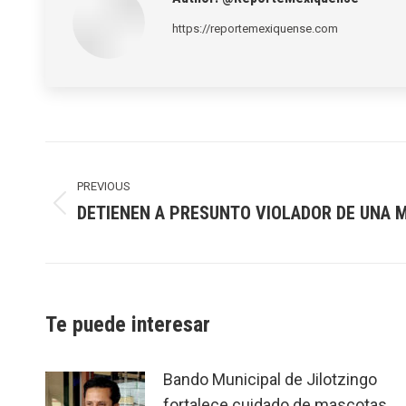
https://reportemexiquense.com
Post
navigation
PREVIOUS
DETIENEN A PRESUNTO VIOLADOR DE UNA 
Previous
post:
Te puede interesar
Bando Municipal de Jilotzingo
fortalece cuidado de mascotas