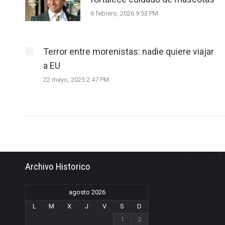
6 febrero, 2026 9:53 PM
Terror entre morenistas: nadie quiere viajar
a EU
22 mayo, 2025 2:47 PM
Archivo Historico
agosto 2026
L
M
X
J
V
S
D
1
2