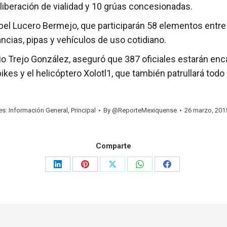
 liberación de vialidad y 10 grúas concesionadas.
ar, Abel Lucero Bermejo, que participarán 58 elementos en
cias, pipas y vehículos de uso cotidiano.
 Trejo González, aseguró que 387 oficiales estarán encar
ikes y el helicóptero Xolotl1, que también patrullará todo e
es:
Información General
,
Principal
By
@ReporteMexiquense
26 marzo, 201
Comparte
Share
Share
Share
Share
Share
on
on
on
on
on
LinkedIn
Pinterest
X
WhatsApp
Facebook