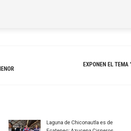
EXPONEN EL TEMA 
MENOR
Next
post:
Laguna de Chiconautla es de
Ecatepec; Azucena Cisneros