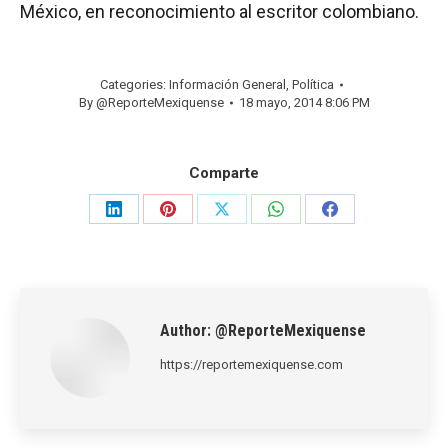
México, en reconocimiento al escritor colombiano.
Categories:
Información General
,
Política
By
@ReporteMexiquense
18 mayo, 2014 8:06 PM
Comparte
Share
Share
Share
Share
Share
on
on
on
on
on
LinkedIn
Pinterest
X
WhatsApp
Facebook
Author:
@ReporteMexiquense
https://reportemexiquense.com