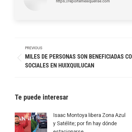
https://reportemexiquense.com
Post
navigation
PREVIOUS
MILES DE PERSONAS SON BENEFICIADAS 
Previous
SOCIALES EN HUIXQUILUCAN
post:
Te puede interesar
Isaac Montoya libera Zona Azul
y Satélite; por fin hay dónde
estacionarse