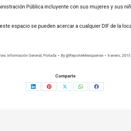
ministración Pública incluyente con sus mujeres y sus n
a este espacio se pueden acercar a cualquier DIF de la lo
ies:
Información General
,
Portada
By
@ReporteMexiquense
6 enero, 2015
Comparte
Share
Share
Share
Share
Share
on
on
on
on
on
LinkedIn
Pinterest
X
WhatsApp
Facebook