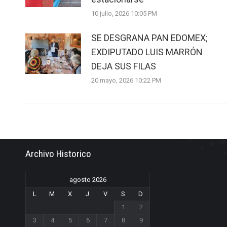
10 julio, 2026 10:05 PM
SE DESGRANA PAN EDOMEX;
EXDIPUTADO LUIS MARRÓN
DEJA SUS FILAS
20 mayo, 2026 10:22 PM
Archivo Historico
agosto 2026
L
M
X
J
V
S
D
1
2
3
4
5
6
7
8
9