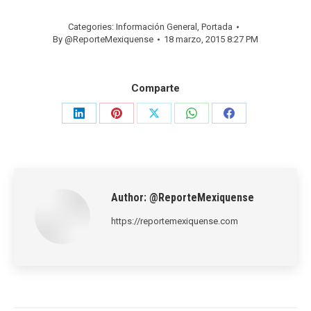
Categories:
Información General
,
Portada
By
@ReporteMexiquense
18 marzo, 2015 8:27 PM
Comparte
Share
Share
Share
Share
Share
on
on
on
on
on
LinkedIn
Pinterest
X
WhatsApp
Facebook
Author:
@ReporteMexiquense
https://reportemexiquense.com