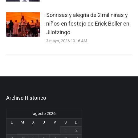
Sonrisas y alegría de 2 mil niñas y
niños en festejo de Erick Beller en
Jilotzingo
3 mayo, 2026 10:16 AM
Archivo Historico
agosto 2026
L
M
X
J
V
S
D
1
2