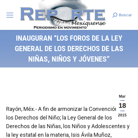
Buscar
Search:
INAUGURAN “LOS FOROS DE LA LEY
GENERAL DE LOS DERECHOS DE LAS
NIÑAS, NIÑOS Y JÓVENES”
Mar
18
Rayón, Méx.- A fin de armonizar la Convención de
2015
los Derechos del Niño; la Ley General de los
Derechos de las Niñas, los Niños y Adolescentes y
la ley estatal en la materia, Isis Ávila Muñoz,