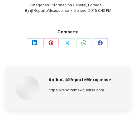
Categories:
Información General
,
Portada
By
@ReporteMexiquense
5 enero, 2015 3:43 PM
Comparte
Share
Share
Share
Share
Share
on
on
on
on
on
LinkedIn
Pinterest
X
WhatsApp
Facebook
Author:
@ReporteMexiquense
https://reportemexiquense.com
Post