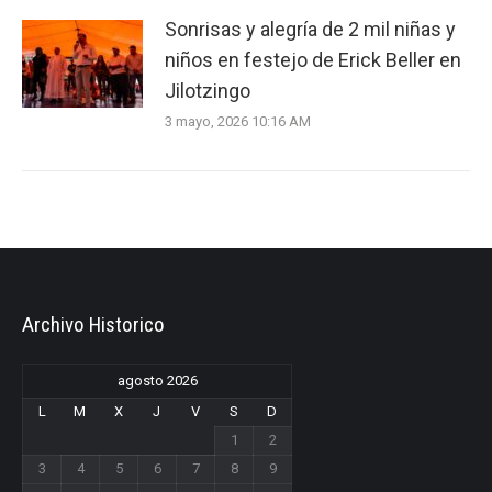
Sonrisas y alegría de 2 mil niñas y
niños en festejo de Erick Beller en
Jilotzingo
3 mayo, 2026 10:16 AM
Archivo Historico
agosto 2026
L
M
X
J
V
S
D
1
2
3
4
5
6
7
8
9