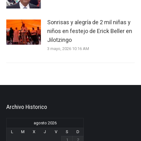
Sonrisas y alegría de 2 mil niñas y
niños en festejo de Erick Beller en
Jilotzingo
3 mayo, 2026 10:16 AM
Archivo Historico
agosto 2026
L
M
X
J
V
S
D
1
2