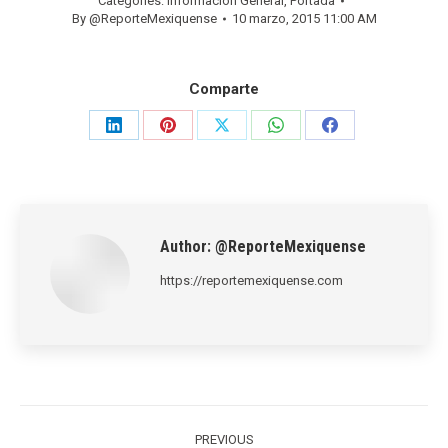
Categories:
Información General
,
Portada
By
@ReporteMexiquense
10 marzo, 2015 11:00 AM
Comparte
Share
Share
Share
Share
Share
on
on
on
on
on
LinkedIn
Pinterest
X
WhatsApp
Facebook
Author:
@ReporteMexiquense
https://reportemexiquense.com
Post
navigation
PREVIOUS