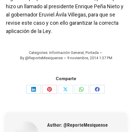
hizo un llamado al presidente Enrique Peña Nieto y
al gobernador Eruviel Ávila Villegas, para que se
revise este caso y con ello garantizar la correcta
aplicación de la Ley.
Categories:
Información General
,
Portada
By
@ReporteMexiquense
9 noviembre, 2014 1:37 PM
Comparte
Share
Share
Share
Share
Share
on
on
on
on
on
LinkedIn
Pinterest
X
WhatsApp
Facebook
Author:
@ReporteMexiquense