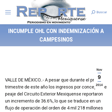
Buscar
Search:
INCUMPLE OHL CON INDEMNIZACIÓN A
CAMPESINOS
Nov
9
VALLE DE MÉXICO..- A pesar que durante el primer
2014
trimestre de este año los ingresos por concepto de
peaje del Circuito Exterior Mexiquense reportaron
un incremento de 36.6%, lo que se traduce en un
flujo de operación del orden de 4 mil 218 millones