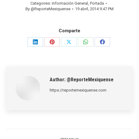
Categories:
Información General
,
Portada
By
@ReporteMexiquense
19 abril, 2014 9:47 PM
Comparte
Share
Share
Share
Share
Share
on
on
on
on
on
LinkedIn
Pinterest
X
WhatsApp
Facebook
Author:
@ReporteMexiquense
https://reportemexiquense.com
Post