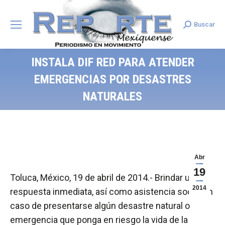
Buscar
Search:
INSTALA DIF RED PARA ATENDER
EMERGENCIAS POR DESASTRES
NATURALES
Abr
19
Toluca, México, 19 de abril de 2014.- Brindar una
2014
respuesta inmediata, así como asistencia social en
caso de presentarse algún desastre natural o
emergencia que ponga en riesgo la vida de la