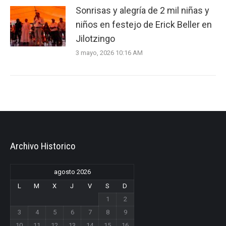
Sonrisas y alegría de 2 mil niñas y
niños en festejo de Erick Beller en
Jilotzingo
3 mayo, 2026 10:16 AM
Archivo Historico
agosto 2026
L
M
X
J
V
S
D
1
2
3
4
5
6
7
8
9
10
11
12
13
14
15
16