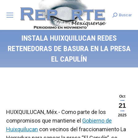
Buscar
Search:
INSTALA HUIXQUILUCAN REDES
RETENEDORAS DE BASURA EN LA PRESA
EL CAPULÍN
Oct
21
HUIXQUILUCAN, Méx.- Como parte de los
2025
compromisos que mantiene el
Gobierno de
Huixquilucan
con vecinos del fraccionamiento La
Herradura para sanear la presa “El Capulín”, se