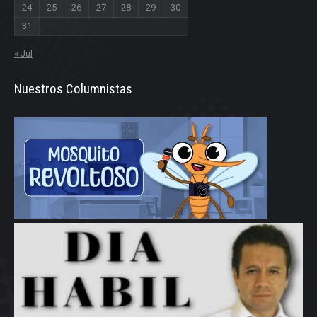
24
25
26
27
28
29
30
31
« Jul
Nuestros Columnistas