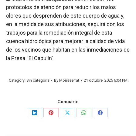
protocolos de atención para reducir los malos
olores que desprenden de este cuerpo de agua y,
en la medida de sus atribuciones, seguirá con los
trabajos para la remediación integral de esta
cuenca hidrológica para mejorar la calidad de vida
de los vecinos que habitan en las inmediaciones de
la Presa “El Capulín”.
Category: Sin categoría
By
Monsserrat
21 octubre, 2025 6:04 PM
Comparte
Share
Share
Share
Share
Share
on
on
on
on
on
LinkedIn
Pinterest
X
WhatsApp
Facebook