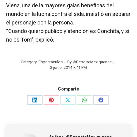
Viena, una de la mayores galas benéficas del
mundo en la lucha contra el sida, insistió en separar
el personaje con la persona.
“Cuando quiero publico y atención es Conchita, y si
no es Tom”, explicó.
Category:
Espectáculos
By
@ReporteMexiquense
2 junio, 2014 7:41 PM
Comparte
Share
Share
Share
Share
Share
on
on
on
on
on
LinkedIn
Pinterest
X
WhatsApp
Facebook