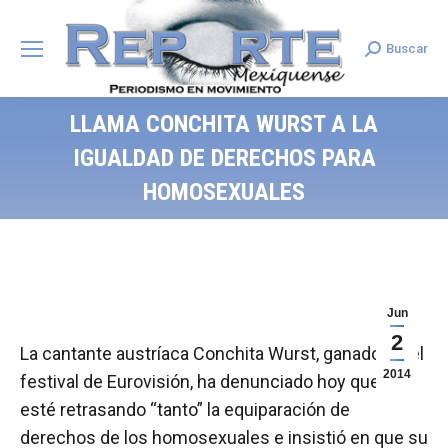
Buscar
Search:
LLAMA CONCHITA WURST A LA
IGUALDAD DE DERECHOS PARA
HOMOSEXUALES
Jun
2
La cantante austríaca Conchita Wurst, ganadora del
2014
festival de Eurovisión, ha denunciado hoy que se
esté retrasando “tanto” la equiparación de
derechos de los homosexuales e insistió en que su