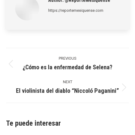
Author:
@ReporteMexiquense
https://reportemexiquense.com
Post
navigation
PREVIOUS
¿Cómo es la enfermedad de Selena?
Previous
post:
NEXT
El violinista del diablo “Niccoló Paganini”
Next
post:
Te puede interesar