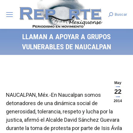
Buscar
Search:
LLAMAN A APOYAR A GRUPOS
VULNERABLES DE NAUCALPAN
May
22
NAUCALPAN, Méx.-En Naucalpan somos
2014
detonadores de una dinámica social de
generosidad, tolerancia, respeto y lucha por la
justica, afirmó el Alcalde David Sánchez Guevara
durante la toma de protesta por parte de Isis Ávila