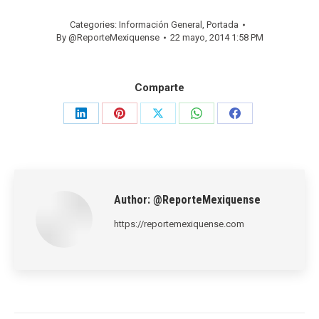
Categories:
Información General
,
Portada
By
@ReporteMexiquense
22 mayo, 2014 1:58 PM
Comparte
Share
Share
Share
Share
Share
on
on
on
on
on
LinkedIn
Pinterest
X
WhatsApp
Facebook
Author:
@ReporteMexiquense
https://reportemexiquense.com