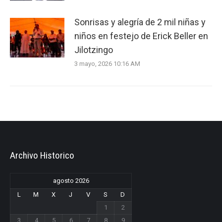
Sonrisas y alegría de 2 mil niñas y
niños en festejo de Erick Beller en
Jilotzingo
3 mayo, 2026 10:16 AM
Archivo Historico
agosto 2026
L
M
X
J
V
S
D
1
2
3
4
5
6
7
8
9