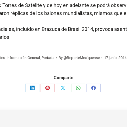
 Torres de Satélite y de hoy en adelante se podrá observ
ocaron réplicas de los balones mundialistas, mismos que 
diales, incluido en Brazuca de Brasil 2014, provoca asent
rlos
ies:
Información General
,
Portada
By
@ReporteMexiquense
17 junio, 2014
Comparte
Share
Share
Share
Share
Share
on
on
on
on
on
LinkedIn
Pinterest
X
WhatsApp
Facebook