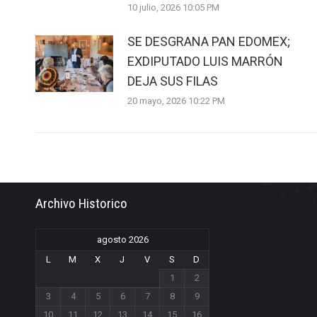
10 julio, 2026 10:05 PM
SE DESGRANA PAN EDOMEX;
EXDIPUTADO LUIS MARRÓN
DEJA SUS FILAS
20 mayo, 2026 10:22 PM
Archivo Historico
agosto 2026
L
M
X
J
V
S
D
1
2
3
4
5
6
7
8
9
10
11
12
13
14
15
16