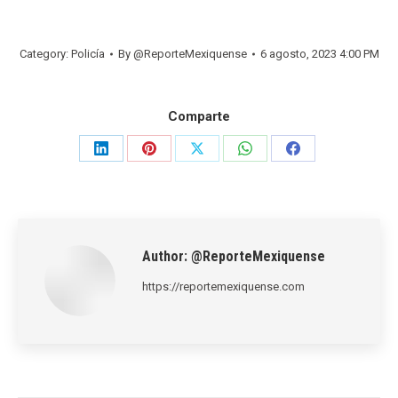
Category:
Policía
By
@ReporteMexiquense
6 agosto, 2023 4:00 PM
Comparte
Share
Share
Share
Share
Share
on
on
on
on
on
LinkedIn
Pinterest
X
WhatsApp
Facebook
Author:
@ReporteMexiquense
https://reportemexiquense.com