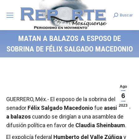
Buscar
Search:
MATAN A BALAZOS A ESPOSO DE
SOBRINA DE FÉLIX SALGADO MACEDONIO
Ago
6
GUERRERO, Méx.- El esposo de la sobrina del
2023
senador
Félix Salgado Macedonio
fue
asesinado
a balazos
cuando se dirigían a una asamblea de
difusión política en favor de
Claudia Sheinbaum
.
El expolicía federal
Humberto del Valle Zúñiga
y