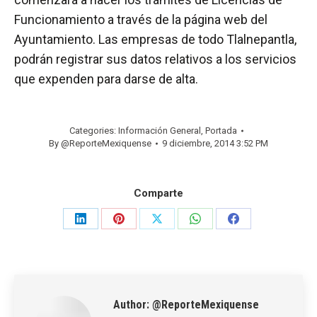
Funcionamiento a través de la página web del
Ayuntamiento. Las empresas de todo Tlalnepantla,
podrán registrar sus datos relativos a los servicios
que expenden para darse de alta.
Categories:
Información General
,
Portada
By
@ReporteMexiquense
9 diciembre, 2014 3:52 PM
Comparte
Share
Share
Share
Share
Share
on
on
on
on
on
LinkedIn
Pinterest
X
WhatsApp
Facebook
Author:
@ReporteMexiquense