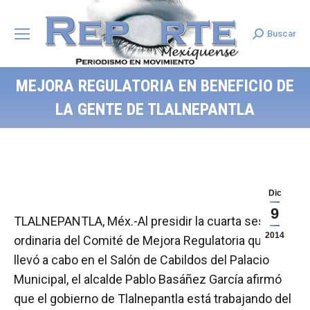
Buscar
Search:
MEJORA REGULATORIA EN BENEFICIO DE
LA GENTE DE TLALNEPANTLA
Dic
9
TLALNEPANTLA, Méx.-Al presidir la cuarta sesión
2014
ordinaria del Comité de Mejora Regulatoria que se
llevó a cabo en el Salón de Cabildos del Palacio
Municipal, el alcalde Pablo Basáñez García afirmó
que el gobierno de Tlalnepantla está trabajando del